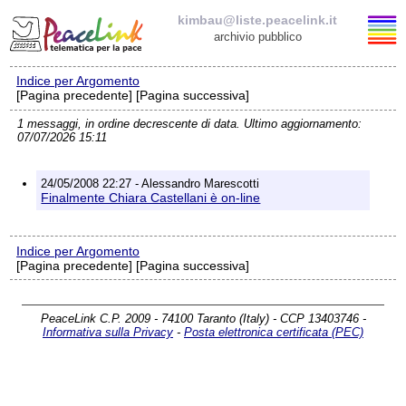
kimbau@liste.peacelink.it
archivio pubblico
Indice per Argomento
Elenco delle liste
[Pagina precedente] [Pagina successiva]
1 messaggi, in ordine decrescente di data. Ultimo aggiornamento:
kimbau@liste.peacelink.it
07/07/2026 15:11
Policy delle liste di PeaceLink
24/05/2008 22:27 - Alessandro Marescotti
Finalmente Chiara Castellani è on-line
Informativa sulla privacy
Indice per Argomento
Richieste di rimozione
[Pagina precedente] [Pagina successiva]
PeaceLink C.P. 2009 - 74100 Taranto (Italy) - CCP 13403746 -
Informativa sulla Privacy
-
Posta elettronica certificata (PEC)