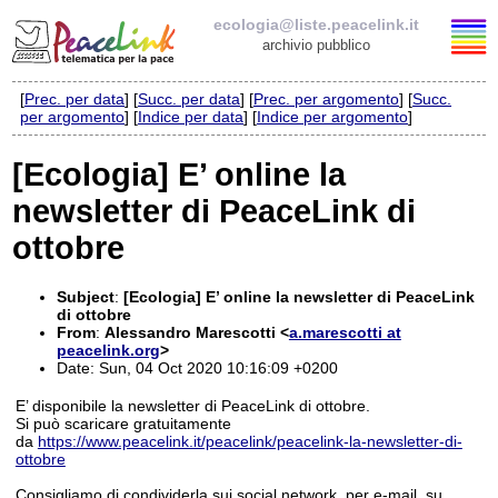
ecologia@liste.peacelink.it
archivio pubblico
[
Prec. per data
] [
Succ. per data
] [
Prec. per argomento
] [
Succ.
Elenco delle liste
per argomento
] [
Indice per data
] [
Indice per argomento
]
ecologia@liste.peacelink.it
[Ecologia] E’ online la
newsletter di PeaceLink di
Iscrizione / Cancellazione
ottobre
Policy delle liste di PeaceLink
Subject
:
[Ecologia] E’ online la newsletter di PeaceLink
Informativa sulla privacy
di ottobre
From
:
Alessandro Marescotti <
a.marescotti at
peacelink.org
>
Richieste di rimozione
Date: Sun, 04 Oct 2020 10:16:09 +0200
E’ disponibile la newsletter di PeaceLink di ottobre.
Si può scaricare gratuitamente
da
https://www.peacelink.it/peacelink/peacelink-la-newsletter-di-
ottobre
Consigliamo di condividerla sui social network, per e-mail, su