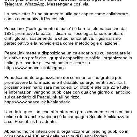
Telegram, WhatsApp, Messenger e così via.
La newsletter è uno strumento utile per capire come collaborare
con la community di PeaceLink.
PeaceLink (“collegamento di pace”) è la rete telematica che dal
1991 promuove la pace, il disarmo, l’ecologia, la solidarietà, di
diritti globali, sostenendo la cittadinanza attiva, il giornalismo
partecipativo e la nonviolenza come metodologie di azione.
PeaceLink mette a disposizione un calendario su cui segnalare le
iniziative no profit che i gruppi ecopacifisti e solidali organizzano in
Italia; per inserire gli eventi basta cliccare su
https://www.peacelink.it/segnala
Periodicamente organizziamo dei seminari online gratuiti per
promuovere la formazione e il dibattito su argomenti specifici. Il
prossimo seminario sarà mercoledì 14 ottobre alle ore 21 e tutte
le informazioni vengono pubblicate con qualche giorno di anticipo
sul calendario di PeaceLink all’indirizzo
https://www.peacelink.it/calendario
Una delle questioni che affronteremo prossimamente nei seminari
online (detti anche webinar) è la campagna Scuole Smilitarizzate
a cui PeaceLink ha aderito.
Abbiamo inoltre intenzione di organizzare un reading pubblico in
occasione dei 100 anni dalla nascita di Gianni Rodari.