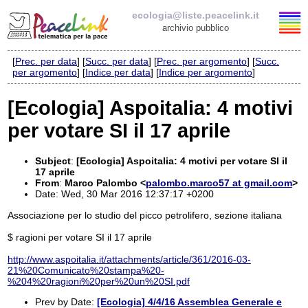
ecologia@liste.peacelink.it
archivio pubblico
[
Prec. per data
] [
Succ. per data
] [
Prec. per argomento
] [
Succ.
Elenco delle liste
per argomento
] [
Indice per data
] [
Indice per argomento
]
ecologia@liste.peacelink.it
[Ecologia] Aspoitalia: 4 motivi
per votare SI il 17 aprile
Iscrizione / Cancellazione
Policy delle liste di PeaceLink
Subject
:
[Ecologia] Aspoitalia: 4 motivi per votare SI il
17 aprile
From
:
Marco Palombo <
palombo.marco57 at gmail.com
>
Informativa sulla privacy
Date: Wed, 30 Mar 2016 12:37:17 +0200
Associazione per lo studio del picco petrolifero, sezione italiana
Richieste di rimozione
$ ragioni per votare SI il 17 aprile
http://www.aspoitalia.it/attachments/article/361/2016-03-
21%20Comunicato%20stampa%20-
%204%20ragioni%20per%20un%20SI.pdf
Prev by Date:
[Ecologia] 4/4/16 Assemblea Generale e