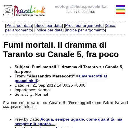
ecologia@liste.peacelink.it
archivio pubblico
[
Prec. per data
] [
Succ. per data
] [
Prec. per argomento
] [
Succ.
Elenco delle liste
per argomento
] [
Indice per data
] [
Indice per argomento
]
ecologia@liste.peacelink.it
Fumi mortali. Il dramma di
Taranto su Canale 5, fra poco
Iscrizione / Cancellazione
Policy delle liste di PeaceLink
Subject
:
Fumi mortali. Il dramma di Taranto su Canale 5,
fra poco
From
:
"Alessandro Marescotti" <
a.marescotti at
Informativa sulla privacy
peacelink.it
>
Date: Fri, 21 Sep 2012 14:09:25 +0000
Importance: Normal
Richieste di rimozione
Sensitivity: Normal
Fra non molto saro' su Canale 5 (Pomeriggio5) con Fabio Matacch
www.peacelink.it

Prev by Date:
Acqua, sempre uguale, come quantità, ma
sempre più sporca....