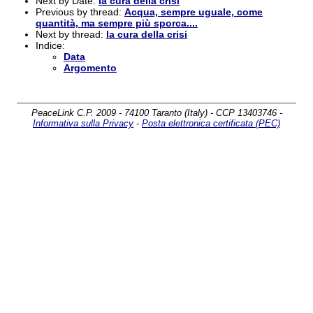
Next by Date:
la cura della crisi
Previous by thread:
Acqua, sempre uguale, come
quantità, ma sempre più sporca....
Next by thread:
la cura della crisi
Indice:
Data
Argomento
PeaceLink C.P. 2009 - 74100 Taranto (Italy) - CCP 13403746 -
Informativa sulla Privacy
-
Posta elettronica certificata (PEC)