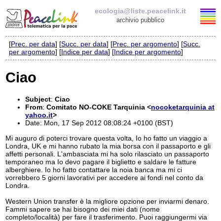
ecologia@liste.peacelink.it
archivio pubblico
[
Prec. per data
] [
Succ. per data
] [
Prec. per argomento
] [
Succ.
Elenco delle liste
per argomento
] [
Indice per data
] [
Indice per argomento
]
ecologia@liste.peacelink.it
Ciao
Iscrizione / Cancellazione
Subject
:
Ciao
From
:
Comitato NO-COKE Tarquinia <
nocoketarquinia at
Policy delle liste di PeaceLink
yahoo.it
>
Date: Mon, 17 Sep 2012 08:08:24 +0100 (BST)
Informativa sulla privacy
Mi auguro di poterci trovare questa volta, Io ho fatto un viaggio a
Londra, UK e mi hanno rubato la mia borsa con il passaporto e gli
affetti personali. L'ambasciata mi ha solo rilasciato un passaporto
Richieste di rimozione
temporaneo ma Io devo pagare il biglietto e saldare le fatture
alberghiere. Io ho fatto contattare la noia banca ma mi ci
vorrebbero 5 giorni lavorativi per accedere ai fondi nel conto da
Londra.
Western Union transfer è la migliore opzione per inviarmi denaro.
Fammi sapere se hai bisogno dei miei dati (nome
completo/località) per fare il trasferimento. Puoi raggiungermi via