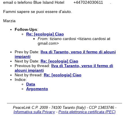
email o telefono Blue Island Hotel +447024030611 .
Fammi sapere se puoi essere d'aiuto.
Marzia
Follow-Ups
:
Re: [ecologia] Ciao
From:
tiziano cardosi <tiziano.cardosi at
gmail.com>
Prev by Date:
Ilva di Taranto, verso il fermo di alcuni
impianti
Next by Date:
Re: [ecologia] Ciao
Previous by thread:
Ilva di Taranto, verso il fermo di
alcuni impianti
Next by thread:
Re: [ecologia] Ciao
Indice:
Data
Argomento
PeaceLink C.P. 2009 - 74100 Taranto (Italy) - CCP 13403746 -
Informativa sulla Privacy
-
Posta elettronica certificata (PEC)