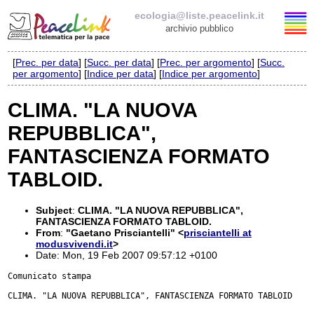
ecologia@liste.peacelink.it
archivio pubblico
[
Prec. per data
] [
Succ. per data
] [
Prec. per argomento
] [
Succ.
Elenco delle liste
per argomento
] [
Indice per data
] [
Indice per argomento
]
ecologia@liste.peacelink.it
CLIMA. "LA NUOVA
REPUBBLICA",
Iscrizione / Cancellazione
FANTASCIENZA FORMATO
Policy delle liste di PeaceLink
TABLOID.
Informativa sulla privacy
Subject
:
CLIMA. "LA NUOVA REPUBBLICA",
FANTASCIENZA FORMATO TABLOID.
Richieste di rimozione
From
:
"Gaetano Prisciantelli" <
prisciantelli at
modusvivendi.it
>
Date: Mon, 19 Feb 2007 09:57:12 +0100
Comunicato stampa

CLIMA. "LA NUOVA REPUBBLICA", FANTASCIENZA FORMATO TABLOID
