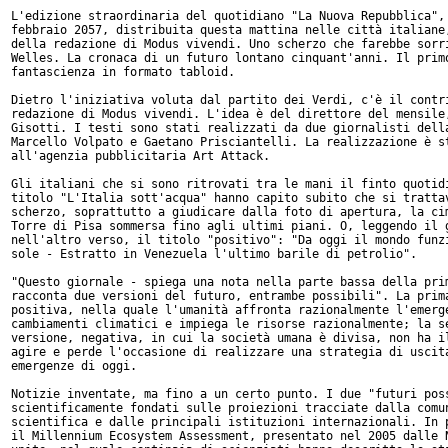
L'edizione straordinaria del quotidiano "La Nuova Repubblica", 
febbraio 2057, distribuita questa mattina nelle città italiane,
della redazione di Modus vivendi. Uno scherzo che farebbe sorri
Welles. La cronaca di un futuro lontano cinquant'anni. Il primo
fantascienza in formato tabloid.

Dietro l'iniziativa voluta dal partito dei Verdi, c'è il contri
redazione di Modus vivendi. L'idea è del direttore del mensile,
Gisotti. I testi sono stati realizzati da due giornalisti della
Marcello Volpato e Gaetano Prisciantelli. La realizzazione è st
all'agenzia pubblicitaria Art Attack.

Gli italiani che si sono ritrovati tra le mani il finto quotidi
titolo "L'Italia sott'acqua" hanno capito subito che si trattav
scherzo, soprattutto a giudicare dalla foto di apertura, la cim
Torre di Pisa sommersa fino agli ultimi piani. O, leggendo il g
nell'altro verso, il titolo "positivo": "Da oggi il mondo funzi
sole - Estratto in Venezuela l'ultimo barile di petrolio".

"Questo giornale - spiega una nota nella parte bassa della prim
racconta due versioni del futuro, entrambe possibili". La prima
positiva, nella quale l'umanità affronta razionalmente l'emerge
cambiamenti climatici e impiega le risorse razionalmente; la se
versione, negativa, in cui la società umana è divisa, non ha il
agire e perde l'occasione di realizzare una strategia di uscita
emergenze di oggi.

Notizie inventate, ma fino a un certo punto. I due "futuri poss
scientificamente fondati sulle proiezioni tracciate dalla comun
scientifica e dalle principali istituzioni internazionali. In p
il Millennium Ecosystem Assessment, presentato nel 2005 dalle N