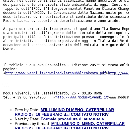
unite, nel quale centinaia di scienziati hanno descritto lo sta
del pianeta e le principali sfide ambientali di oggi. Inoltre, 
rapporto dell'IPCC, l'Intergovernmental Panel on Climate Change
documenti dell'UNCCD, la Convenzione delle Nazioni unite per co
desertificazione, in particolare il contributo dello scienziato
Pietro Laureano, esperto di desertificazione e zone aride.

Al pari dei principali free-press, il quotidiano "La Nuova Repu
stato distribuito all'ingresso delle  fermate della metropolita
principali città ed è in distribuzione presso i convegni, le fe
altre iniziative pubbliche organizzate oggi in Italia dai Verdi
occasione del secondo anniversario dell'entrata in vigore del P
Kyoto.

Il tabloid "La Nuova Repubblica - Edizione 2057" si trova onlin
pagina:

<
http://www.verdi.it/download/larepubblicakyoto.pdf
>
http://www
:::

Modus vivendi, via Castelfidardo, 26 - 00185 Roma

tel. + 39 06 99704200    <
http://www.modusvivendi.it
>www.modus
Prev by Date:
M'ILLUMINO DI MENO: CATERPILLAR
RADIO 2 il 16 FEBBRAIO dal COMITATO NOTRIV
Next by Date:
Formale procedura di autotutela
Previous by thread:
M'ILLUMINO DI MENO: CATERPILLAR
RADIO 2 il 16 FEBBRAIO dal COMITATO NOTRIV