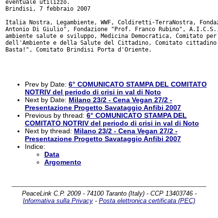
eventuale utilizzo.

Brindisi, 7 febbraio 2007

Italia Nostra, Legambiente, WWF, Coldiretti-TerraNostra, Fondaz
Antonio Di Giulio", Fondazione "Prof. Franco Rubino", A.I.C.S.,
ambiente salute e sviluppo, Medicina Democratica, Comitato per 
dell'Ambiente e della Salute del Cittadino, Comitato cittadino 
Basta!", Comitato Brindisi Porta d'Oriente.

Prev by Date:
6° COMUNICATO STAMPA DEL COMITATO
NOTRIV del periodo di crisi in val di Noto
Next by Date:
Milano 23/2 - Cena Vegan 27/2 -
Presentazione Progetto Savataggio Anfibi 2007
Previous by thread:
6° COMUNICATO STAMPA DEL
COMITATO NOTRIV del periodo di crisi in val di Noto
Next by thread:
Milano 23/2 - Cena Vegan 27/2 -
Presentazione Progetto Savataggio Anfibi 2007
Indice:
Data
Argomento
PeaceLink C.P. 2009 - 74100 Taranto (Italy) - CCP 13403746 -
Informativa sulla Privacy
-
Posta elettronica certificata (PEC)