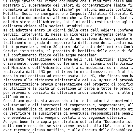
Si legge invero nel citato documento che i risultati delle anal
mostrato il superamento dei valori di concentrazione limite fis
normativa in materia di bonifiche" per alcuni analiti costituit
Metalli, Sostanze inorganiche e Composti Alifatici Clorurati Ca
Nel citato documento si afferma che la Direzione per la Qualità
del Ministero dell'Ambiente, "ai fini della restituzione agli u
dell'area chiede alla società Brindisi LNG:

a) di adottare entro 10 giorni dalla data dell'odierna Conferen
Servizi, interventi di messa in sicurezza d'emergenza della fal
consistenti nella realizzazione di un sistema di emungimento e 
trattamento in grado di impedire la diffusione della contaminaz
b) di presentare, entro 30 giorni dalla data dell'odierna Confe
Servizi istruttoria, il progetto di bonifica delle acque di fal
sul confinamento fisico delle acque medesime".

La mancata restituzione dell'area agli "usi legittimi" signific
chiaramente, come possono confermare i funzionari della Direzio
del Ministero dell'Ambiente, che l'area medesima, ed in essa la
realizzata dalla LNG per il transito di automezzi, non è utiliz
modo in cui continua ad essere usata. La LNG, che finora non ha
riscontro alla richiesta ministeriale del 19/10/2006 di procede
caratterizzazione previa presentazione del progetto di bonifica
ad utilizzare la pista in questione in barba a tutte le prescri
per prevenire pericoli di ulteriore inquinamento e danni alle p
all'ambiente.

Segnaliamo quanto sta accadendo a tutte le autorità competenti 
valutazioni e gli interventi di competenza e, segnatamente, all
della Repubblica di Brindisi per ogni accertamento ritenuto uti
di verificare la sussistenza di eventuali responsabilità penali
che eventuali reati vengano portati a conseguenze ulteriori.

Ad ogni buon fine copia per stralcio del citato "Documento istr
della conferenza dei servizi viene inviato alla LNG, che afferm
aver ricevuta alcuna notifica, e alla Procura della Repubblica 