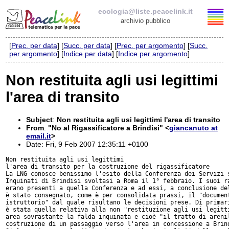
ecologia@liste.peacelink.it
archivio pubblico
[
Prec. per data
] [
Succ. per data
] [
Prec. per argomento
] [
Succ.
Elenco delle liste
per argomento
] [
Indice per data
] [
Indice per argomento
]
ecologia@liste.peacelink.it
Non restituita agli usi legittimi
l'area di transito
Iscrizione / Cancellazione
Policy delle liste di PeaceLink
Subject
:
Non restituita agli usi legittimi l'area di transito
From
:
"No al Rigassificatore a Brindisi" <
giancanuto at
email.it
>
Informativa sulla privacy
Date: Fri, 9 Feb 2007 12:35:11 +0100
Non restituita agli usi legittimi

Richieste di rimozione
l'area di transito per la costruzione del rigassificatore

La LNG conosce benissimo l'esito della Conferenza dei Servizi s
Inquinati di Brindisi svoltasi a Roma il 1° febbraio. I suoi ra
erano presenti a quella Conferenza e ad essi, a conclusione del
è stato consegnato, come è per consolidata prassi, il "document
istruttorio" dal quale risultano le decisioni prese. Di primari
è stata quella relativa alla non "restituzione agli usi legitti
area sovrastante la falda inquinata e cioè "il tratto di arenil
costruzione di un passaggio verso l'area in concessione a Brind