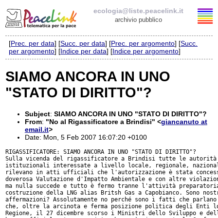
ecologia@liste.peacelink.it
archivio pubblico
[
Prec. per data
] [
Succ. per data
] [
Prec. per argomento
] [
Succ.
Elenco delle liste
per argomento
] [
Indice per data
] [
Indice per argomento
]
ecologia@liste.peacelink.it
SIAMO ANCORA IN UNO
"STATO DI DIRITTO"?
Iscrizione / Cancellazione
Policy delle liste di PeaceLink
Subject
:
SIAMO ANCORA IN UNO "STATO DI DIRITTO"?
From
:
"No al Rigassificatore a Brindisi" <
giancanuto at
email.it
>
Informativa sulla privacy
Date: Mon, 5 Feb 2007 16:07:20 +0100
RIGASSIFICATORE: SIAMO ANCORA IN UNO "STATO DI DIRITTO"?

Richieste di rimozione
Sulla vicenda del rigassificatore a Brindisi tutte le autorità

istituzionali interessate a livello locale, regionale, nazional
rilevano in atti ufficiali che l'autorizzazione è stata concess
doverosa Valutazione d'Impatto Ambientale e con altre violazion
ma nulla succede e tutto è fermo tranne l'attività preparatoria
costruzione della LNG alias Britsh Gas a Capobianco. Sono nostr
affermazioni? Assolutamente no perché sono i fatti che parlano 
che, oltre la arcinota e ferma posizione politica degli Enti lo
Regione, il 27 dicembre scorso i Ministri dello Sviluppo e dell