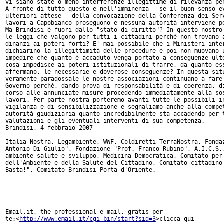
vi siano state o meno interferenze illegittime di rilevanza pen
A fronte di tutto questo e nell'imminenza - se il buon senso ev
ulteriori attese - della convocazione della Conferenza dei Serv
lavori a Capobianco proseguono e nessuna autorità interviene pe
Ma Brindisi è fuori dallo "stato di diritto"? In questo nostro 
le leggi che valgono per tutti i cittadini perché non trovano a
dinanzi ai poteri forti? E' mai possibile che i Ministeri inter
dichiarino la illegittimità delle procedure e poi non muovano u
impedire che quanto è accaduto venga portato a conseguenze ulte
cosa impedisce ai poteri istituzionali di trarre, da quanto ess
affermano, le necessarie e doverose conseguenze? In questa situ
veramente paradossale le nostre associazioni continuano a fare 
Governo perché, dando prova di responsabilità e di coerenza, di
corso alle annunciate misure procedendo immediatamente alla sos
lavori. Per parte nostra porteremo avanti tutte le possibili in
vigilanza e di sensibilizzazione e segnaliamo anche alla compet
autorità giudiziaria quanto incredibilmente sta accadendo per t
valutazioni e gli eventuali interventi di sua competenza.

Brindisi, 4 febbraio 2007

Italia Nostra, Legambiente, WWF, Coldiretti-TerraNostra, Fondaz
Antonio Di Giulio", Fondazione "Prof. Franco Rubino", A.I.C.S.,
ambiente salute e sviluppo, Medicina Democratica, Comitato per 
dell'Ambiente e della Salute del Cittadino, Comitato cittadino 
Basta!", Comitato Brindisi Porta d'Oriente.

----

Email.it, the professional e-mail, gratis per

te:<
http://www.email.it/cgi-bin/start?sid=3
>clicca qui
