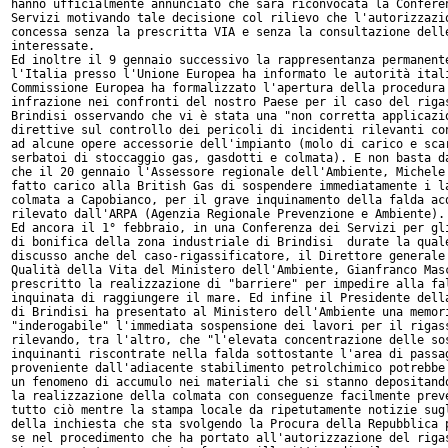
hanno ufficialmente annunciato che sarà riconvocata la Conferen
Servizi motivando tale decisione col rilievo che l'autorizzazio
concessa senza la prescritta VIA e senza la consultazione delle
interessate.

Ed inoltre il 9 gennaio successivo la rappresentanza permanente
l'Italia presso l'Unione Europea ha informato le autorità itali
Commissione Europea ha formalizzato l'apertura della procedura 
infrazione nei confronti del nostro Paese per il caso del rigas
Brindisi osservando che vi è stata una "non corretta applicazio
direttive sul controllo dei pericoli di incidenti rilevanti con
ad alcune opere accessorie dell'impianto (molo di carico e scar
serbatoi di stoccaggio gas, gasdotti e colmata). E non basta da
che il 20 gennaio l'Assessore regionale dell'Ambiente, Michele 
fatto carico alla British Gas di sospendere immediatamente i la
colmata a Capobianco, per il grave inquinamento della falda acq
rilevato dall'ARPA (Agenzia Regionale Prevenzione e Ambiente).

Ed ancora il 1° febbraio, in una Conferenza dei Servizi per gli
di bonifica della zona industriale di Brindisi  durate la quale
discusso anche del caso-rigassificatore, il Direttore generale 
Qualità della Vita del Ministero dell'Ambiente, Gianfranco Masc
prescritto la realizzazione di "barriere" per impedire alla fal
inquinata di raggiungere il mare. Ed infine il Presidente della
di Brindisi ha presentato al Ministero dell'Ambiente una memori
"inderogabile" l'immediata sospensione dei lavori per il rigass
rilevando, tra l'altro, che "l'elevata concentrazione delle sos
inquinanti riscontrate nella falda sottostante l'area di passag
proveniente dall'adiacente stabilimento petrolchimico potrebbe 
un fenomeno di accumulo nei materiali che si stanno depositando
la realizzazione della colmata con conseguenze facilmente preve
tutto ciò mentre la stampa locale da ripetutamente notizie sugl
della inchiesta che sta svolgendo la Procura della Repubblica p
se nel procedimento che ha portato all'autorizzazione del rigas