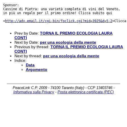
Sponsor:

Cassine di Pietra: una varietà completa di vini del Veneto,

in più un regalo per il primo ordine! Clicca subito qui

<
http://adv.email.it/cgi-bin/foclick.cgi?mid=3925&d=5-2
>Clicca 
Prev by Date:
TORNA IL PREMIO ECOLOGIA LAURA
CONTI
Next by Date:
per una ecologia della mente
Previous by thread:
TORNA IL PREMIO ECOLOGIA LAURA
CONTI
Next by thread:
per una ecologia della mente
Indice:
Data
Argomento
PeaceLink C.P. 2009 - 74100 Taranto (Italy) - CCP 13403746 -
Informativa sulla Privacy
-
Posta elettronica certificata (PEC)