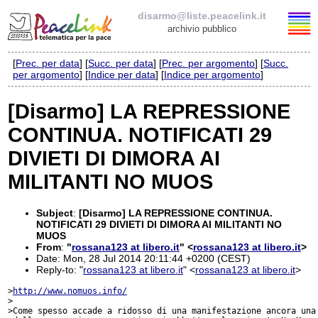
disarmo@liste.peacelink.it
archivio pubblico
[
Prec. per data
] [
Succ. per data
] [
Prec. per argomento
] [
Succ.
Elenco delle liste
per argomento
] [
Indice per data
] [
Indice per argomento
]
disarmo@liste.peacelink.it
[Disarmo] LA REPRESSIONE
CONTINUA. NOTIFICATI 29
Iscrizione / Cancellazione
DIVIETI DI DIMORA AI
Policy delle liste di PeaceLink
MILITANTI NO MUOS
Informativa sulla privacy
Subject
:
[Disarmo] LA REPRESSIONE CONTINUA.
NOTIFICATI 29 DIVIETI DI DIMORA AI MILITANTI NO
Richieste di rimozione
MUOS
From
:
"
rossana123 at libero.it
" <
rossana123 at libero.it
>
Date: Mon, 28 Jul 2014 20:11:44 +0200 (CEST)
Reply-to: "
rossana123 at libero.it
" <
rossana123 at libero.it
>
>
http://www.nomuos.info/
>

>Come spesso accade a ridosso di una manifestazione ancora una 