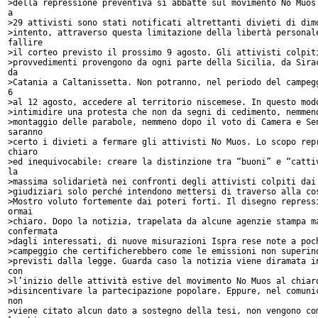
>della repressione preventiva si abbatte sul movimento No Muos.
a 

>29 attivisti sono stati notificati altrettanti divieti di dimo
>intento, attraverso questa limitazione della libertà personale
fallire 

>il corteo previsto il prossimo 9 agosto. Gli attivisti colpiti
>provvedimenti provengono da ogni parte della Sicilia, da Sirac
da 

>Catania a Caltanissetta. Non potranno, nel periodo del campegg
6 

>al 12 agosto, accedere al territorio niscemese. In questo modo
>intimidire una protesta che non da segni di cedimento, nemmeno
>montaggio delle parabole, nemmeno dopo il voto di Camera e Sen
saranno 

>certo i divieti a fermare gli attivisti No Muos. Lo scopo repr
chiaro 

>ed inequivocabile: creare la distinzione tra “buoni” e “cattiv
la 

>massima solidarietà nei confronti degli attivisti colpiti dai 
>giudiziari solo perché intendono mettersi di traverso alla cos
>Mostro voluto fortemente dai poteri forti. Il disegno repressi
ormai 

>chiaro. Dopo la notizia, trapelata da alcune agenzie stampa ma
confermata 

>dagli interessati, di nuove misurazioni Ispra rese note a poch
>campeggio che certificherebbero come le emissioni non superino
>previsti dalla legge. Guarda caso la notizia viene diramata in
con 

>l’inizio delle attività estive del movimento No Muos al chiaro
>disincentivare la partecipazione popolare. Eppure, nel comunic
non 

>viene citato alcun dato a sostegno della tesi, non vengono com