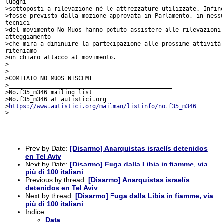
luoghi 

>sottoposti a rilevazione né le attrezzature utilizzate. Infine
>fosse previsto dalla mozione approvata in Parlamento, in nessu
tecnici 

>del movimento No Muos hanno potuto assistere alle rilevazioni.
atteggiamento 

>che mira a diminuire la partecipazione alle prossime attività 
riteniamo 

>un chiaro attacco al movimento.

>

>

>COMITATO NO MUOS NISCEMI

>_______________________________________________

>No.f35_m346 mailing list

>No.f35_m346 at autistici.org

>
https://www.autistici.org/mailman/listinfo/no.f35_m346
>

Prev by Date:
[Disarmo] Anarquistas israelís detenidos
en Tel Aviv
Next by Date:
[Disarmo] Fuga dalla Libia in fiamme, via
più di 100 italiani
Previous by thread:
[Disarmo] Anarquistas israelís
detenidos en Tel Aviv
Next by thread:
[Disarmo] Fuga dalla Libia in fiamme, via
più di 100 italiani
Indice:
Data