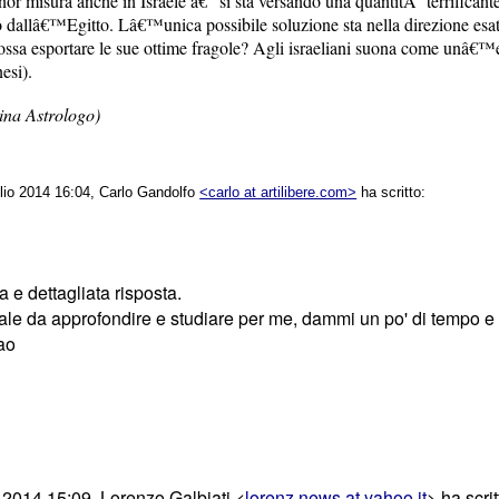
or misura anche in Israele â€“ si sta versando una quantitÃ terrifican
to dallâ€™Egitto. Lâ€™unica possibile soluzione sta nella direzione esa
sa esportare le sue ottime fragole? Agli israeliani suona come unâ€™eres
nesi).
ina Astrologo)
lio 2014 16:04, Carlo Gandolfo
<carlo at artilibere.com>
ha scritto:
a e dettagliata risposta.
ale da approfondire e studiare per me, dammi un po' di tempo e 
ao
io 2014 15:09, Lorenzo Galbiati
<
lorenz.news at yahoo.it
>
ha scrit