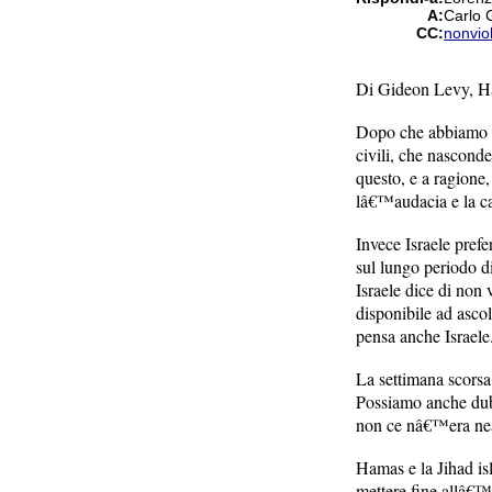
A:
Carlo 
CC:
nonviol
Di Gideon Levy, Ha
Dopo che abbiamo de
civili, che nascond
questo, e a ragione
lâ€™audacia e la ca
Invece Israele prefe
sul lungo periodo di
Israele dice di non 
disponibile ad asco
pensa anche Israele
La settimana scorsa
Possiamo anche dubi
non ce nâ€™era nea
Hamas e la Jihad i
mettere fine allâ€™a