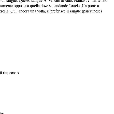
te di sangue. Questo sangue Ã¨ versato invano. Hamas Ã¨ martellato
ttamente opposta a quella dove sta andando Israele. Un porto a
ia. Qui, ancora una volta, si preferisce il sangue (palestinese)
ti rispondo.
to: