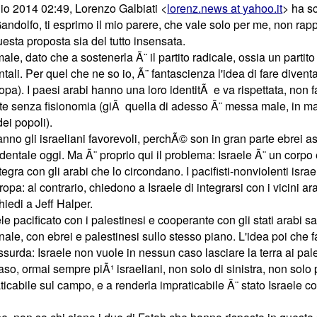
glio 2014 02:49, Lorenzo Galbiati
<
lorenz.news at yahoo.it
>
ha scr
andolfo, ti esprimo il mio parere, che vale solo per me, non r
esta proposta sia del tutto insensata.
male, dato che a sostenerla Ã¨ il partito
radicale, ossia un partito
ntali.
Per quel che ne so io, Ã¨ fantascienza l'idea di fare divent
ropa). I paesi arabi hanno una loro identitÃ e va rispettata, no
e senza fisionomia (giÃ quella di adesso Ã¨ messa male, in man
ei popoli).
nno gli israeliani favorevoli, perchÃ© son in gran parte ebrei ash
cidentale oggi. Ma Ã¨ proprio qui il problema: Israele Ã¨ un cor
tegra con gli arabi che lo circondano. I pacifisti-nonviolenti isr
ropa: al contrario, chiedono a Israele di integrarsi con i vicini 
iedi a Jeff Halper.
le pacificato con i palestinesi e cooperante con gli stati arabi 
nale, con ebrei e palestinesi sullo stesso piano. L'idea poi che f
assurda: Israele non vuole in nessun caso lasciare la terra ai 
caso, ormai sempre piÃ¹ israeliani, non solo di sinistra, non solo
aticabile sul campo, e a renderla impraticabile Ã¨ stato Israele c