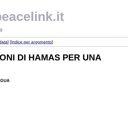
eacelink.it
o
 data
] [
Indice per argomento
]
ZIONI DI HAMAS PER UNA
REGUA