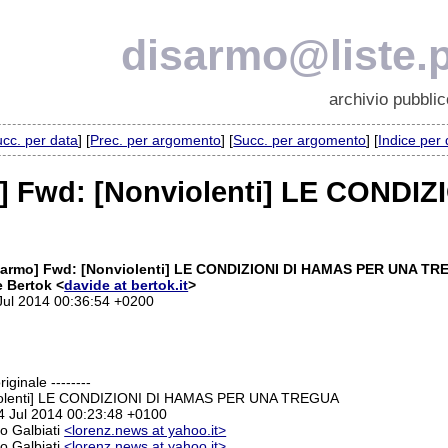
disarmo@liste.p
archivio pubblic
cc. per data
] [
Prec. per argomento
] [
Succ. per argomento
] [
Indice per
] Fwd: [Nonviolenti] LE CONDI
sarmo] Fwd: [Nonviolenti] LE CONDIZIONI DI HAMAS PER UNA T
 Bertok <
davide at bertok.it
>
 Jul 2014 00:36:54 +0200
iginale --------
iolenti] LE CONDIZIONI DI HAMAS PER UNA TREGUA
4 Jul 2014 00:23:48 +0100
o Galbiati
<lorenz.news at yahoo.it>
o Galbiati
<lorenz.news at yahoo.it>