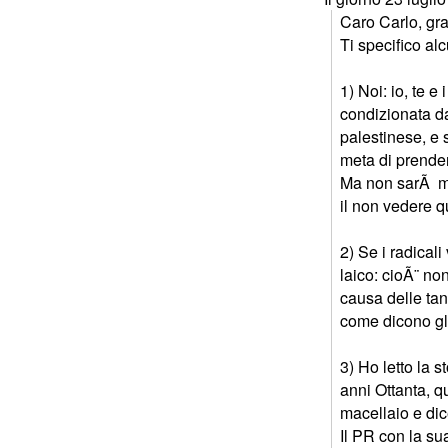
Caro Carlo, gra
Ti specifico alc
1) Noi: io, te 
condizionata da
palestinese, e 
meta di prender
Ma non sarÃ mai
il non vedere q
2) Se i radical
laico: cioÃ¨ no
causa delle tant
come dicono g
3) Ho letto la s
anni Ottanta, q
macellaio e dic
Il PR con la su