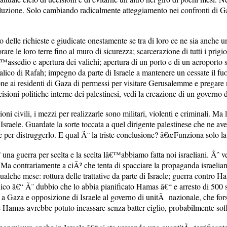
uzione. Solo cambiando radicalmente atteggiamento nei confronti di Gaz
elle richieste e giudicate onestamente se tra di loro ce ne sia anche un
orare le loro terre fino al muro di sicurezza; scarcerazione di tutti i prigi
â€™assedio e apertura dei valichi; apertura di un porto e di un aeroport
alico di Rafah; impegno da parte di Israele a mantenere un cessate il fu
ione ai residenti di Gaza di permessi per visitare Gerusalemme e pregar
ecisioni politiche interne dei palestinesi, vedi la creazione di un governo
ni civili, i mezzi per realizzarle sono militari, violenti e criminali. 
 Israele. Guardate la sorte toccata a quel dirigente palestinese che ne a
 per distruggerlo. E qual Ã¨ la triste conclusione? â€œFunziona solo la 
¨ una guerra per scelta e la scelta lâ€™abbiamo fatta noi israeliani. Ãˆ
 Ma contrariamente a ciÃ² che tenta di spacciare la propaganda israelian
qualche mese: rottura delle trattative da parte di Israele; guerra contro 
ico â€“ Ã¨ dubbio che lo abbia pianificato Hamas â€“ e arresto di 500 suo
 a Gaza e opposizione di Israele al governo di unitÃ nazionale, che f
Hamas avrebbe potuto incassare senza batter ciglio, probabilmente sof