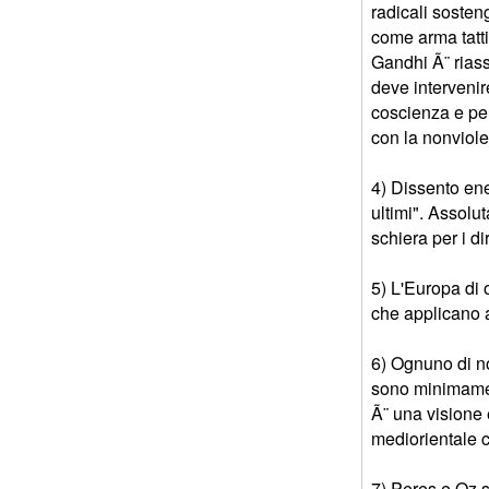
radicali sosten
come arma tattic
Gandhi Ã¨ riassu
deve intervenir
coscienza e per
con la nonviolen
4) Dissento ene
ultimi". Assolut
schiera per i di
5) L'Europa di 
che applicano a
6) Ognuno di no
sono minimament
Ã¨ una visione 
mediorientale c
7) Peres e Oz s