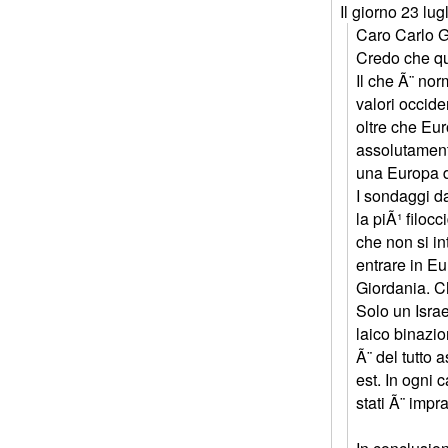
Il giorno 23 lu
Caro Carlo G
Credo che qu
Il che Ã¨ nor
valori occide
oltre che Eu
assolutament
una Europa d
I sondaggi da
la piÃ¹ filoc
che non si in
entrare in Eu
Giordania. Ch
Solo un Israe
laico binazio
Ã¨ del tutto 
est. In ogni 
stati Ã¨ impr