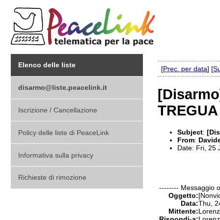
Elenco delle liste
[
Prec. per data
] [
Su
disarmo@liste.peacelink.it
[Disarmo
TREGUA
Iscrizione / Cancellazione
Subject
:
[Di
Policy delle liste di PeaceLink
From
:
Davide
Date: Fri, 25
Informativa sulla privacy
Richieste di rimozione
-------- Messaggio or
Oggetto:
[Nonv
Data:
Thu, 2
Mittente:
Lorenz
Rispondi-a:
Lorenz