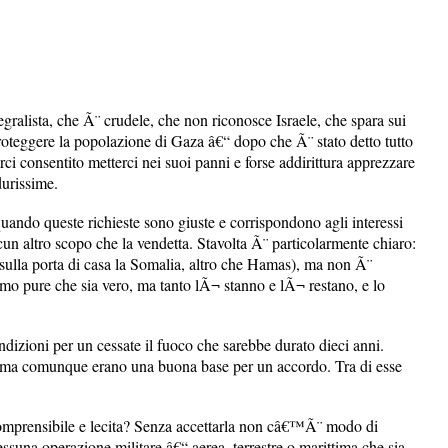
alista, che Ã¨ crudele, che non riconosce Israele, che spara sui
proteggere la popolazione di Gaza â€“ dopo che Ã¨ stato detto tutto
i consentito metterci nei suoi panni e forse addirittura apprezzare
durissime.
 quando queste richieste sono giuste e corrispondono agli interessi
cun altro scopo che la vendetta. Stavolta Ã¨ particolarmente chiaro:
Ã sulla porta di casa la Somalia, altro che Hamas), ma non Ã¨
amo pure che sia vero, ma tanto lÃ¬ stanno e lÃ¬ restano, e lo
dizioni per un cessate il fuoco che sarebbe durato dieci anni.
i, ma comunque erano una buona base per un accordo. Tra di esse
omprensibile e lecita? Senza accettarla non câ€™Ã¨ modo di
essuna operazione militare â€“ aerea, terrestre o marittima che sia