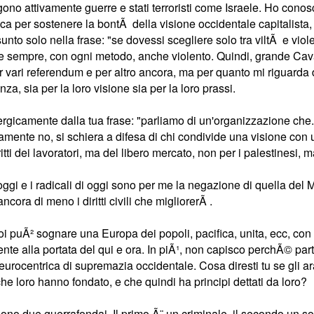
gono attivamente guerre e stati terroristi come Israele. Ho conos
a per sostenere la bontÃ della visione occidentale capitalista, lib
nto solo nella frase: "se dovessi scegliere solo tra viltÃ e violenz
e sempre, con ogni metodo, anche violento. Quindi, grande Cavallo
 vari referendum e per altro ancora, ma per quanto mi riguarda
za, sia per la loro visione sia per la loro prassi.
rgicamente dalla tua frase: "parliamo di un'organizzazione che..
amente no, si schiera a difesa di chi condivide una visione con una
ritti dei lavoratori, ma del libero mercato, non per i palestinesi, 
oggi e i radicali di oggi sono per me la negazione di quella del 
ncora di meno i diritti civili che migliorerÃ
.
i puÃ² sognare una Europa dei popoli, pacifica, unita, ecc, co
e alla portata del qui e ora. In piÃ¹, non capisco perchÃ© part
eurocentrica di supremazia occidentale. Cosa diresti tu se gli ar
he loro hanno fondato, e che quindi ha principi dettati da loro?
ono due guerrafondai. Il primo Ã¨ un criminale, il secondo un s