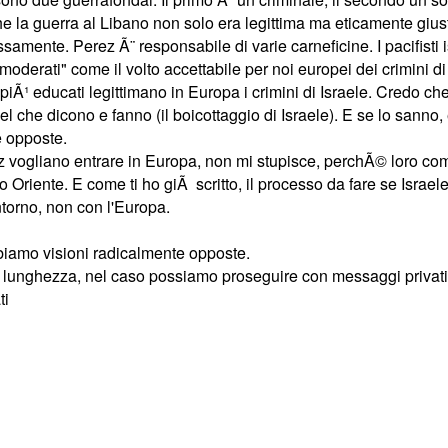
e la guerra al Libano non solo era legittima ma eticamente gius
samente. Perez Ã¨ responsabile di varie carneficine. I pacifisti
 "moderati" come il volto accettabile per noi europei dei crimini
piÃ¹ educati legittimano in Europa i crimini di Israele. Credo che 
quel che dicono e fanno (il boicottaggio di Israele). E se lo sanno
 opposte.
 vogliano entrare in Europa, non mi stupisce, perchÃ© loro come
o Oriente. E come ti ho giÃ scritto, il processo da fare se Israel
torno, non con l'Europa.
iamo visioni radicalmente opposte.
a lunghezza, nel caso possiamo proseguire con messaggi privati
ti