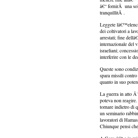
â€“ fornirÃ una sol
tranquillitÃ .
Leggete lâ€™elenco d
dei coltivatori a lav
arrestati; fine dell
internazionale del v
israeliani; concess
interferire con le d
Queste sono condizio
spara missili contro
quanto in suo potere
La guerra in atto Ã
poteva non reagire.
tornare indietro di 
un seminario rabbin
lavoratori di Hamas
Chiunque pensi che 