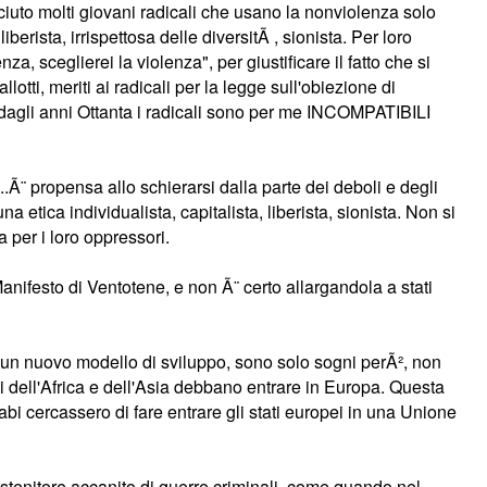
ciuto molti giovani radicali che usano la nonviolenza solo
erista, irrispettosa delle diversitÃ , sionista. Per loro
a, sceglierei la violenza", per giustificare il fatto che si
tti, meriti ai radicali per la legge sull'obiezione di
 dagli anni Ottanta i radicali sono per me INCOMPATIBILI
.Ã¨ propensa allo schierarsi dalla parte dei deboli e degli
 etica individualista, capitalista, liberista, sionista. Non si
ma per i loro oppressori.
Manifesto di Ventotene, e non Ã¨ certo allargandola a stati
n un nuovo modello di sviluppo, sono solo sogni perÃ², non
i dell'Africa e dell'Asia debbano entrare in Europa. Questa
abi cercassero di fare entrare gli stati europei in una Unione
ostenitore accanito di guerre criminali, come quando nel