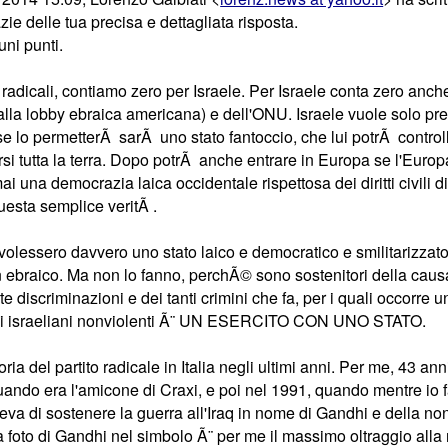
zie delle tua precisa e dettagliata risposta.
uni punti.
e i radicali, contiamo zero per Israele. Per Israele conta zero an
lla lobby ebraica americana) e dell'ONU. Israele vuole solo pren
se lo permetterÃ sarÃ uno stato fantoccio, che lui potrÃ contro
si tutta la terra. Dopo potrÃ anche entrare in Europa se l'Euro
 una democrazia laica occidentale rispettosa dei diritti civili di
uesta semplice veritÃ .
i volessero davvero uno stato laico e democratico e smilitarizza
n ebraico. Ma non lo fanno, perchÃ© sono sostenitori della causa
e discriminazioni e dei tanti crimini che fa, per i quali occorre 
li israeliani nonviolenti Ã¨ UN ESERCITO CON UNO STATO.
toria del partito radicale in Italia negli ultimi anni. Per me, 43 
uando era l'amicone di Craxi, e poi nel 1991, quando mentre io 
eva di sostenere la guerra all'Iraq in nome di Gandhi e della no
a foto di Gandhi nel simbolo Ã¨ per me il massimo oltraggio alla no