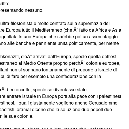
itto:
appresentando nessuno.
 ultra-filosionista e molto centrato sulla supremazia dei
are Europa tutto il Mediterraneo (che Ã¨ fatto da Africa e Asia
n fagocitata in una Europa che sarebbe poi un assemblaggio
o alle banche e per niente unita politicamente, per niente
kenaziti, cioÃ¨ arrivati dall'Europa, specie quella dell'est,
po estraneo al Medio Oriente proprio perchÃ¨ colonia europea,
aeliani non si sognano lontanamente di proporre a Israele di
arabi, di fare per esempio una confederazione con la
sarÃ ben accetto, specie se diventasse stato
are entrare Israele in Europa porti alla pace con i palestinesi
palestinesi, i quali giustamente vogliono anche Gerusalemme
 pacifisti, oramai dicono che la soluzione due popoli due
on le sue colonie.