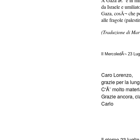
A Gaza â€“ e in min
da Israele e umilia
Gaza, cosÃ¬ che pos
alle fragole (palesti
(Traduzione di Mar
Il MercoledÃ¬ 23 Lug
Caro Lorenzo,
grazie per la lung
C'Ã¨ molto materi
Grazie ancora, ci
Carlo
Il giorno 23 lugl