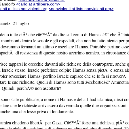
Gandolfo
<carlo at artilibere.com>
enti at lists.nonviolenti.org
<nonviolenti at lists.nonviolenti.org>
aretz, 21 luglio
tto tutto ciÃ² che câ€™Ã¨ da dire sul conto di Hamas â€“ che Ã¨ integr
e munizioni dentro le scuole e gli ospedali, che non ha fatto niente per 
, dovremmo fermarci un attimo e ascoltare Hamas. Potrebbe perfino esserc
pacitÃ di resistenza di questo nostro acerrimo nemico, in circostanze 
risce tapparsi le orecchie davanti alle richieste della controparte, anche
 Israele stesso. Israele preferisce colpire Hamas senza pietÃ e senza al
voler rovesciare Hamas (perfino Israele capisce che se lo fa si ritrover
ltare le sue richieste. Quelli di Hamas sono tutti â€œbestieâ€? Ammetti
. Quindi, perchÃ© non ascoltarli?
 sono state pubblicate, a nome di Hamas e della Jihad islamica, dieci con
tare che le richieste arrivassero davvero da quelle due organizzazion
nche una che fosse priva di fondamento.
slamica chiedono libertÃ per Gaza. Câ€™Ã¨ forse una richiesta piÃ¹ c
ttuale ciclo di uccisioni e di evitarne un altro nel giro di pochi mesi. N