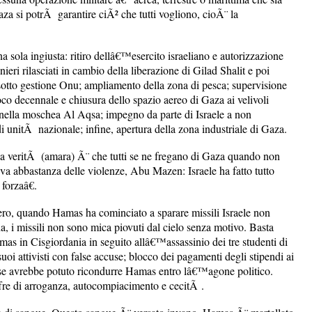
a si potrÃ garantire ciÃ² che tutti vogliono, cioÃ¨ la
a sola ingiusta: ritiro dellâ€™esercito israeliano e autorizzazione
onieri rilasciati in cambio della liberazione di Gilad Shalit e poi
o sotto gestione Onu; ampliamento della zona di pesca; supervisione
oco decennale e chiusura dello spazio aereo di Gaza ai velivoli
e nella moschea Al Aqsa; impegno da parte di Israele a non
 di unitÃ nazionale; infine, apertura della zona industriale di Gaza.
Ma la veritÃ (amara) Ã¨ che tutti se ne fregano di Gaza quando non
veva abbastanza delle violenze, Abu Mazen: Israele ha fatto tutto
forzaâ€.
 vero, quando Hamas ha cominciato a sparare missili Israele non
a, i missili non sono mica piovuti dal cielo senza motivo. Basta
Hamas in Cisgiordania in seguito allâ€™assassinio dei tre studenti di
i attivisti con false accuse; blocco dei pagamenti degli stipendi ai
orse avrebbe potuto ricondurre Hamas entro lâ€™agone politico.
fre di arroganza, autocompiacimento e cecitÃ .