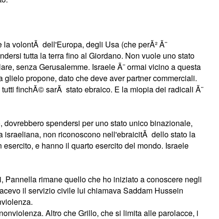
che la volontÃ dell'Europa, degli Usa (che perÃ² Ã¨
dersi tutta la terra fino al Giordano. Non vuole uno stato
llare, senza Gerusalemme. Israele Ã¨ ormai vicino a questa
pa glielo propone, dato che deve aver partner commerciali.
 tutti finchÃ© sarÃ stato ebraico. E la miopia dei radicali Ã¨
to, dovrebbero spendersi per uno stato unico binazionale,
 israeliana, non riconoscono nell'ebraicitÃ dello stato la
un esercito, e hanno il quarto esercito del mondo. Israele
anni, Pannella rimane quello che ho iniziato a conoscere negli
facevo il servizio civile lui chiamava Saddam Hussein
nviolenza.
nviolenza. Altro che Grillo, che si limita alle parolacce, i