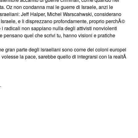
ta. Oz non condanna mai le guerre di Israele, anzi le
 israeliani: Jeff Halper, Michel Warscahwski, considerano
 di Israele, e li disprezzano profondamente, proprio perchÃ©
i radicali non sappiano nulla degli attivisti nonviolenti
, e pensano quel che scrivi tu, hanno visioni e pratiche
 gran parte degli israeliani sono come dei coloni europei
e volesse la pace, sarebbe quello di integrarsi con la realtÃ
.