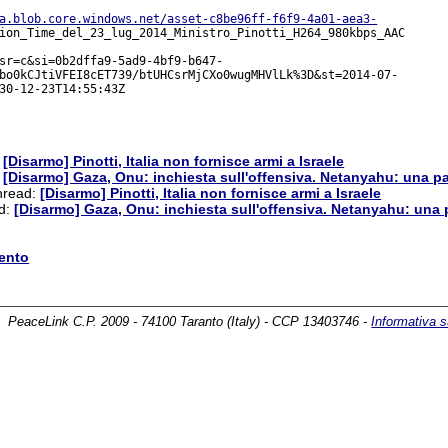
a.blob.core.windows.net/asset-c8be96ff-f6f9-4a01-aea3-
ion_Time_del_23_lug_2014_Ministro_Pinotti_H264_980kbps_AAC

sr=c&si=0b2dffa9-5ad9-4bf9-b647-

bo0kCJtiVFEI8cET739/btUHCsrMjCXo0wugMHVlLk%3D&st=2014-07-

30-12-23T14:55:43Z

:
[Disarmo] Pinotti, Italia non fornisce armi a Israele
:
[Disarmo] Gaza, Onu: inchiesta sull'offensiva. Netanyahu: una p
thread:
[Disarmo] Pinotti, Italia non fornisce armi a Israele
ad:
[Disarmo] Gaza, Onu: inchiesta sull'offensiva. Netanyahu: una 
ento
PeaceLink C.P. 2009 - 74100 Taranto (Italy) - CCP 13403746 -
Informativa s