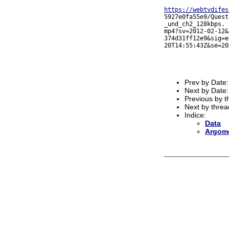
https://webtvdifes
5927e0fa55e9/Quest
_und_ch2_128kbps.

mp4?sv=2012-02-12&
374d31ff12e9&sig=e
20T14:55:43Z&se=20
Prev by Date
Next by Date
Previous by 
Next by thre
Indice:
Data
Argom