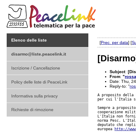
Elenco delle liste
[
Prec. per data
] [
Su
disarmo@liste.peacelink.it
[Disarmo]
Iscrizione / Cancellazione
Subject
:
[Dis
From
:
"
rossa
Date: Thu, 2
Policy delle liste di PeaceLink
Reply-to: "
ros
A proposito della 
Informativa sulla privacy
per cui l'Italia s
Sempre a proposito
Richieste di rimozione
cooperazione milit
L'Italia non forni
norma Pesc. L'Ital
deputato che repli
europea 
http://www