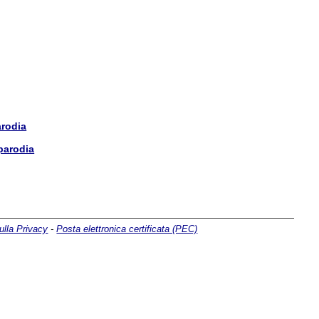
arodia
parodia
ulla Privacy
-
Posta elettronica certificata (PEC)