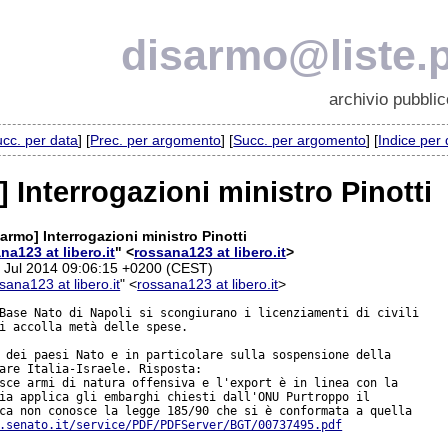
disarmo@liste.p
archivio pubblic
cc. per data
] [
Prec. per argomento
] [
Succ. per argomento
] [
Indice per
 Interrogazioni ministro Pinotti
armo] Interrogazioni ministro Pinotti
na123 at libero.it
" <
rossana123 at libero.it
>
4 Jul 2014 09:06:15 +0200 (CEST)
sana123 at libero.it
" <
rossana123 at libero.it
>
Base Nato di Napoli si scongiurano i licenziamenti di civili 

i accolla metà delle spese.

 dei paesi Nato e in particolare sulla sospensione della 

are Italia-Israele. Risposta:

sce armi di natura offensiva e l'export è in linea con la 

ia applica gli embarghi chiesti dall'ONU Purtroppo il 

ca non conosce la legge 185/90 che si è conformata a quella 

.senato.it/service/PDF/PDFServer/BGT/00737495.pdf