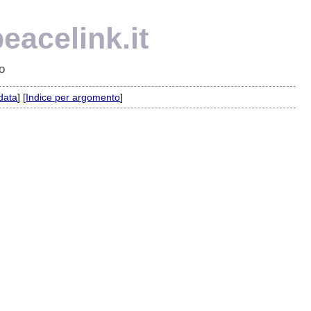
eacelink.it
o
 data
] [
Indice per argomento
]