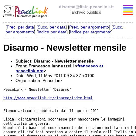
disarmo@liste.peacelink.it
archivio pubblico
[
Prec. per data
] [
Succ. per data
] [
Prec. per argomento
] [
Succ.
Elenco delle liste
per argomento
] [
Indice per data
] [
Indice per argomento
]
disarmo@liste.peacelink.it
Disarmo - Newsletter mensile
Iscrizione / Cancellazione
Subject
:
Disarmo - Newsletter mensile
From
:
Francesco Iannuzzelli <
francesco at
Policy delle liste di PeaceLink
peacelink.org
>
Date: Wed, 11 May 2011 09:34:37 +0100
Organization: PeaceLink
Informativa sulla privacy
PeaceLink - Newsletter "Disarmo"

http://www.peacelink.it/disarmo/index.html
Richieste di rimozione
Elenco articoli pubblicati dal 11 aprile 2011

Libia: dichiarazioni sconnesse per nascondere le immagini

dell’Italia in guerra.

Napoli è la base del coordinamento delle azioni militari in Lib
eppure gli italiani stentano a capire il ruolo dell’Italia in q