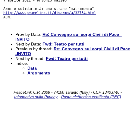
7 aprile 2011 - Antonio Mazzeo

http://www.peacelink.it/disarmo/a/33754.html
A.N.

Prev by Date:
Re: Convegno sui corpi Civili di Pace -
INVITO
Next by Date:
Fwd: Teatro per tutti
Previous by thread:
Re: Convegno sui corpi Civili di Pace
-INVITO
Next by thread:
Fwd: Teatro per tutti
Indice:
Data
Argomento
PeaceLink C.P. 2009 - 74100 Taranto (Italy) - CCP 13403746 -
Informativa sulla Privacy
-
Posta elettronica certificata (PEC)