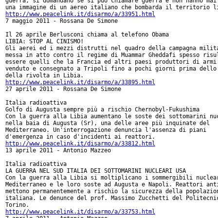
guerra, si domandano se si può chiamare guerra e non hanno mai 
http://www.peacelink.it/disarmo/a/33951.html
7 maggio 2011 - Rossana De Simone

Il 26 aprile Berlusconi chiama al telefono Obama

LIBIA: STOP AL CINISMO!

Gli aerei ed i mezzi distrutti nel quadro della campagna milita
messa in atto contro il regime di Muammar Gheddafi spesso risul
essere quelli che la Francia ed altri paesi produttori di armi 
venduto e consegnato a Tripoli fino a pochi giorni prima dello 
http://www.peacelink.it/disarmo/a/33895.html
27 aprile 2011 - Rossana De Simone

Italia radioattiva

Golfo di Augusta sempre più a rischio Chernobyl-Fukushima

Con la guerra alla Libia aumentano le soste dei sottomarini nuc
nella baia di Augusta (Sr), una delle aree più inquinate del

Mediterraneo. Un'interrogazione denuncia l'assenza di piani

http://www.peacelink.it/disarmo/a/33812.html
13 aprile 2011 - Antonio Mazzeo

Italia radioattiva

LA GUERRA NEL SUD ITALIA DEI SOTTOMARINI NUCLEARI USA

Con la guerra alla Libia si moltiplicano i sommergibili nuclear
Mediterraneo e le loro soste ad Augusta e Napoli. Reattori anti
mettono permanentemente a rischio la sicurezza della popolazion
italiana. Le denunce del prof. Massimo Zucchetti del Politecnic
http://www.peacelink.it/disarmo/a/33753.html