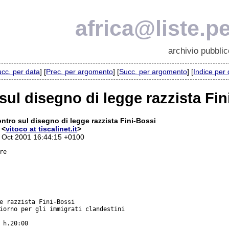
africa@liste.pe
archivio pubblic
cc. per data
] [
Prec. per argomento
] [
Succ. per argomento
] [
Indice per
sul disegno di legge razzista Fin
ontro sul disegno di legge razzista Fini-Bossi
 <
vitoco at tiscalinet.it
>
0 Oct 2001 16:44:15 +0100
e

e razzista Fini-Bossi

iorno per gli immigrati clandestini

 h.20:00
