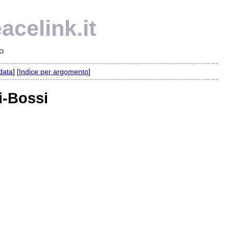
acelink.it
o
 data
] [
Indice per argomento
]
i-Bossi