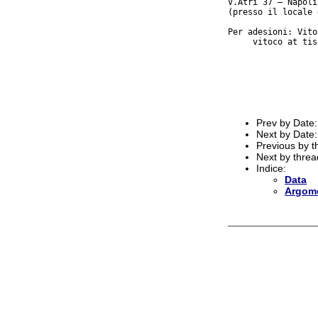
V.Atri 37 – Napoli

(presso il locale 
Per adesioni: Vito
     vitoco at tis
Prev by Date
Next by Date
Previous by 
Next by thre
Indice:
Data
Argom