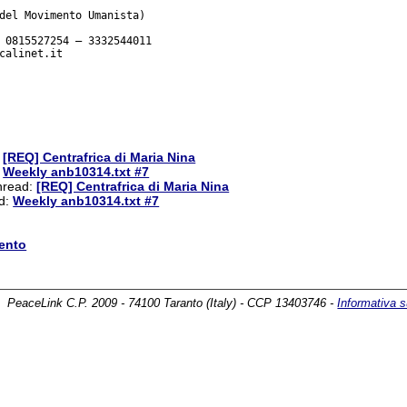
del Movimento Umanista)

 0815527254 – 3332544011

calinet.it

:
[REQ] Centrafrica di Maria Nina
:
Weekly anb10314.txt #7
thread:
[REQ] Centrafrica di Maria Nina
ad:
Weekly anb10314.txt #7
ento
PeaceLink C.P. 2009 - 74100 Taranto (Italy) - CCP 13403746 -
Informativa s