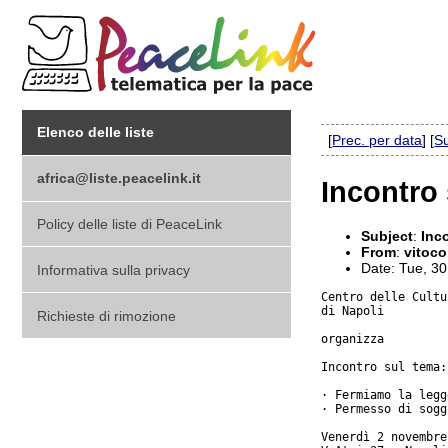
Elenco delle liste
[
Prec. per data
] [
Su
africa@liste.peacelink.it
Incontro 
Policy delle liste di PeaceLink
Subject
:
Inc
From
:
vitoco
Date: Tue, 3
Informativa sulla privacy
Centro delle Cultur
di Napoli

Richieste di rimozione
organizza

Incontro sul tema:

· Fermiamo la legg
· Permesso di sogg
Venerdì 2 novembre